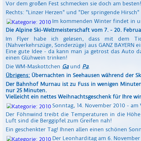
Vor dem großen Fest schmecken sie doch am besten
Rechts: "Linzer Herzen" und "Der springende Hirsch"
Im kommenden Winter findet in uns
Die Alpine Ski-Weltmeisterschaft vom 7. - 20. Febru
Im Flyer habe ich gelesen, dass mit dem Ti
(Nahverkehrszüge, Sonderzüge) aus GANZ BAYERN ein
Eine gute Idee - da kann man ja getrost das Auto 
einen Glühwein trinken!
Die WM-Maskottchen
Ga
und
Pa
.
Übrigens:
Übernachten in Seehausen während der Ski
Der Bahnhof Murnau ist zu Fuss in wenigen Minuten
nur 25 Minuten.
Vielleicht ein nettes Weihnachtsgeschenk für Ihre wi
Sonntag, 14. November 2010 - am 
Der Föhnwind treibt die Temperaturen in die Höhe,
Luft sind die Berggipfel zum Greifen nah!
Ein geschenkter Tag! Ihnen allen einen schönen Sonn
Der Leonharditag am 6. November i