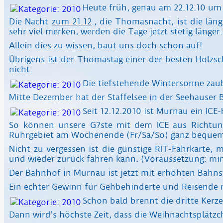
Heute früh, genau am 22.12.10 u
Die Nacht
zum 21.12
., die Thomasnacht, ist die län
sehr viel merken, werden die Tage jetzt stetig länger.
Allein dies zu wissen, baut uns doch schon auf!
Übrigens ist der Thomastag einer der besten Holzsch
nicht.
Die tiefstehende Wintersonne zaub
Mitte Dezember hat der Staffelsee in der Seehause
Seit 12.12.2010 ist Murnau ein ICE
So können unsere G?ste mit dem ICE aus Richtun
Ruhrgebiet am Wochenende (Fr/Sa/So) ganz bequem
Nicht zu vergessen ist die günstige RIT-Fahrkarte
und wieder zurück fahren kann. (Voraussetzung: mi
Der Bahnhof in Murnau ist jetzt mit erhöhten Bahns
Ein echter Gewinn für Gehbehinderte und Reisende m
Schon bald brennt die dritte Kerz
Dann wird's höchste Zeit, dass die Weihnachtsplätzc