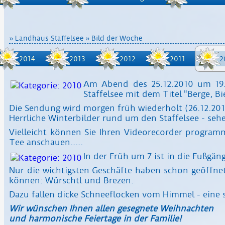
»
Landhaus Staffelsee
» Bild der Woche
2014
2013
2012
2011
2
Am Abend des 25.12.2010 um 19.
Staffelsee mit dem Titel "Berge, B
Die Sendung wird morgen früh wiederholt (26.12.201
Herrliche Winterbilder rund um den Staffelsee - seh
Vielleicht können Sie Ihren Videorecorder program
Tee anschauen.....
In der Früh um 7 ist in die Fußgä
Nur die wichtigsten Geschäfte haben schon geöffnet
können: Würschtl und Brezen.
Dazu fallen dicke Schneeflocken vom Himmel - eine
Wir wünschen Ihnen allen gesegnete Weihnachten
und harmonische Feiertage in der Familie!