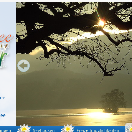
see
7
see
ungen
Seehausen
Freizeitmöglichkeiten