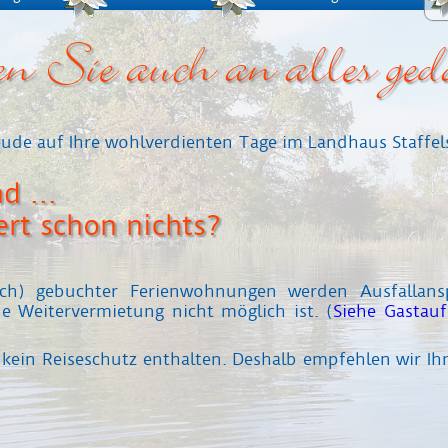
n Sie auch an alles ged
eude auf Ihre wohlverdienten Tage im Landhaus Staffel
d ...
ert schon nichts?
nisch) gebuchter Ferienwohnungen werden Ausfalla
e Weitervermietung nicht möglich ist. (
Siehe Gastau
st kein Reiseschutz enthalten. Deshalb empfehlen wir I