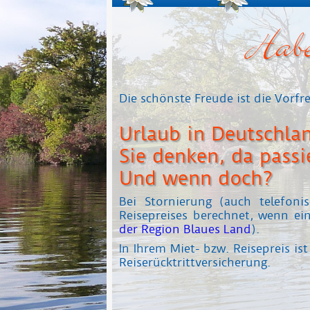
Habe
Die schönste Freude ist die Vorfr
Urlaub in Deutschlan
Sie denken, da passi
Und wenn doch?
Bei Stornierung (auch telefo
Reisepreises berechnet, wenn ein
der Region Blaues Land
).
In Ihrem Miet- bzw. Reisepreis i
Reiserücktrittversicherung.